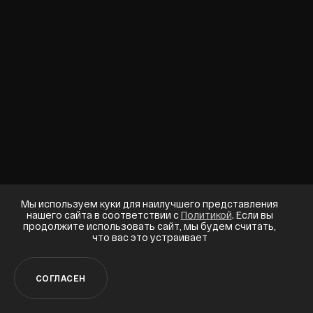
Телефон
+7 (495) 988-28-01
Email
info@bd-event.ru
Реквизиты компании
Свидетельство о государственной регистрации
Свидетельство о регистрации изменения
Мы используем куки для наилучшего представления
наименования
нашего сайта в соответствии с
Политикой
. Если вы
продолжите использовать сайт, мы будем считать,
Свидетельство о постановке на учет в налоговом
что вас это устраивает
органе
При получении сообщения, звонка, ООО "БИЗНЕС
СОГЛАСЕН
ДИАЛОГ" обрабатывает Ваши персональные данные в
соответствии с
Политикой